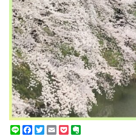
Line
Facebook
Twitter
Email
Pocket
Evernote